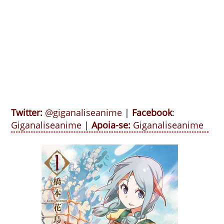
Twitter:
@giganaliseanime
|
Facebook
:
Giganaliseanime
|
Apoia-se:
Giganaliseanime