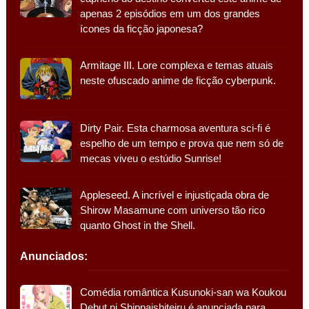
apenas 2 episódios em um dos grandes
ícones da ficção japonesa?
Armitage III. Lore complexa e temas atuais
neste ofuscado anime de ficção cyberpunk.
Dirty Pair. Esta charmosa aventura sci-fi é
espelho de um tempo e prova que nem só de
mecas viveu o estúdio Sunrise!
Appleseed. A incrível e injustiçada obra de
Shirow Masamune com universo tão rico
quanto Ghost in the Shell.
Anunciados:
Comédia romântica Kusunoki-san wa Koukou
Debut ni Shippaishiteiru é anunciada para