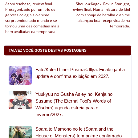
Asobi Asobase, review final.
Shoujo★Kageki Revue Starlight,
Protagonizado por um trio de
review final. Numa mistura de Idol
garotas colegiais o anime
com shoujo de batalha o anime
surpreendeu todo mundo e se
alcançou boa receptividade na
tornou uma das comédias mais
temporada.
bem avaliadas da temporada!
TALVEZ VOCÊ GOSTE DESTAS POSTAGENS
Fate/Kaleid Liner Prisma☆Illya: Finale ganha
update e confirma exibição em 2027.
Yuukyuu no Gusha Asley no, Kenja no
Susume (The Eternal Fool's Words of
Wisdom) agenda estreia para o
Inverno/2027.
Soara to Mamono no Ie (Soara and the
House of Monsters) tem anime confirmado