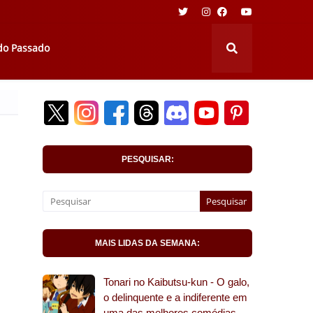
 do Passado
PESQUISAR:
MAIS LIDAS DA SEMANA:
Tonari no Kaibutsu-kun - O galo,
o delinquente e a indiferente em
uma das melhores comédias