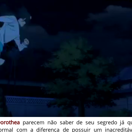
orothea
parecem não saber de seu segredo já q
rmal com a diferença de possuir um inacreditáv