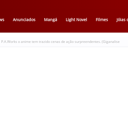
ws
Anunciados
Mangá
Light Novel
Filmes
Jóias
la P.A.Works o anime tem trazido cenas de ação surpreendentes. (Giganalise