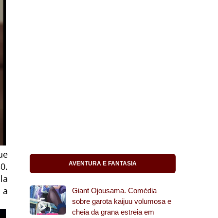
ue
AVENTURA E FANTASIA
0.
la
 a
Giant Ojousama. Comédia
sobre garota kaijuu volumosa e
cheia da grana estreia em