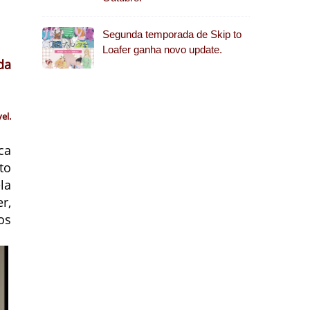
Segunda temporada de Skip to
Loafer ganha novo update.
da
el.
ca
to
la
r,
os