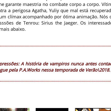
e garante maestria no combate corpo a corpo. Víti
tra a perigosa Agatha, Yuliy que mal está recuperad
 um clímax acompanhado por ótima animação. Nós 
sssões de Tenrou: Sirius the Jaeger. Os interessad
mais abaixo.
mpressões: A história de vampiros nunca antes conta
egue pela P.A.Works nessa temporada de Verão\2018.