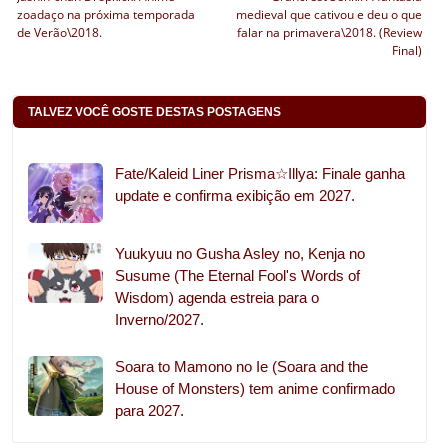
zoadaço na próxima temporada
medieval que cativou e deu o que
de Verão\2018.
falar na primavera\2018. (Review
Final)
TALVEZ VOCÊ GOSTE DESTAS POSTAGENS
Fate/Kaleid Liner Prisma☆Illya: Finale ganha
update e confirma exibição em 2027.
Yuukyuu no Gusha Asley no, Kenja no
Susume (The Eternal Fool's Words of
Wisdom) agenda estreia para o
Inverno/2027.
Soara to Mamono no Ie (Soara and the
House of Monsters) tem anime confirmado
para 2027.