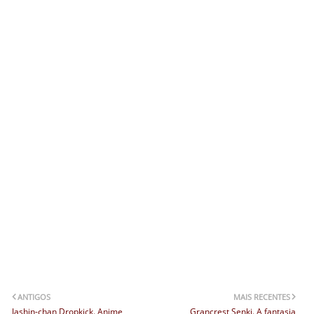
ANTIGOS
MAIS RECENTES
Jashin-chan Dropkick. Anime
Grancrest Senki. A fantasia