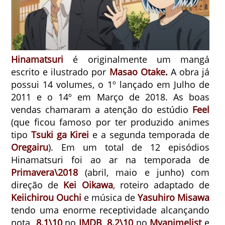
Hinamatsuri
é originalmente um mangá
escrito e ilustrado por
Masao Otake
.
A obra já
possui 14 volumes, o 1º lançado em Julho de
2011 e o 14º em Março de 2018. As boas
vendas chamaram a atenção do estúdio
Feel
(que ficou famoso por ter produzido animes
tipo
Tsuki ga Kirei
e a segunda temporada de
Oregairu
). Em um total de 12 episódios
Hinamatsuri foi ao ar na temporada de
Primavera\2018
(abril, maio e junho) com
direção de
Kei Oikawa
, roteiro adaptado de
Keiichirou Ouchi
e música de
Yasuhiro Misawa
tendo uma enorme receptividade alcançando
nota
8.1\10
no
IMDB
,
8.2\10
no
Myanimelist
e