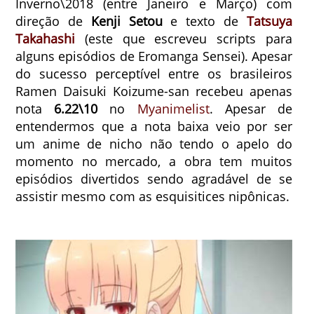
Inverno\2018 (entre Janeiro e Março) com
direção de
Kenji Setou
e
texto de
Tatsuya
Takahashi
(este que escreveu scripts para
alguns episódios de Eromanga Sensei). Apesar
do sucesso perceptível entre os brasileiros
Ramen Daisuki Koizume-san recebeu apenas
nota
6.22\10
no
Myanimelist
. Apesar de
entendermos que a nota baixa veio por ser
um anime de nicho não tendo o apelo do
momento no mercado, a obra tem muitos
episódios divertidos sendo agradável de se
assistir mesmo com as esquisitices nipônicas.