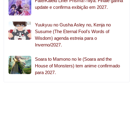
Fate/Kaleid Liner Prisma☆Illya: Finale ganha
update e confirma exibição em 2027.
Yuukyuu no Gusha Asley no, Kenja no
Susume (The Eternal Fool's Words of
Wisdom) agenda estreia para o
Inverno/2027.
Soara to Mamono no Ie (Soara and the
House of Monsters) tem anime confirmado
para 2027.