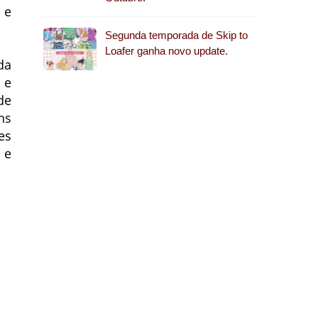
 e
Segunda temporada de Skip to
Loafer ganha novo update.
da
 e
de
ns
es
 e