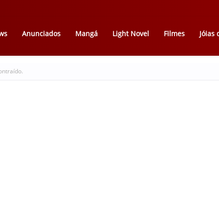
ws
Anunciados
Mangá
Light Novel
Filmes
Jóias
ontraído.