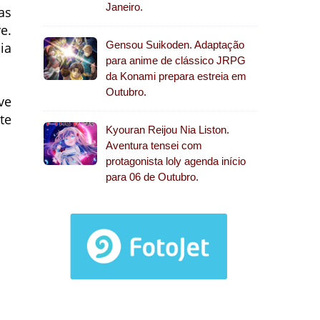
Janeiro.
as
e.
Gensou Suikoden. Adaptação
ia
para anime de clássico JRPG
da Konami prepara estreia em
Outubro.
ve
te
Kyouran Reijou Nia Liston.
Aventura tensei com
protagonista loly agenda início
para 06 de Outubro.