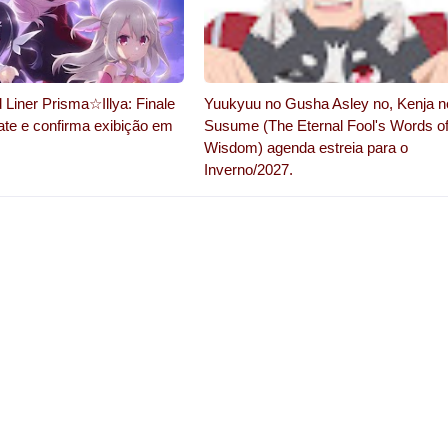
d Liner Prisma☆Illya: Finale
Yuukyuu no Gusha Asley no, Kenja n
te e confirma exibição em
Susume (The Eternal Fool's Words o
Wisdom) agenda estreia para o
Inverno/2027.