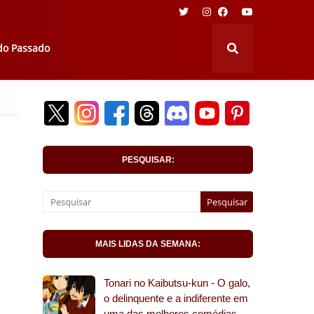
 do Passado
PESQUISAR:
MAIS LIDAS DA SEMANA:
Tonari no Kaibutsu-kun - O galo,
o delinquente e a indiferente em
uma das melhores comédias