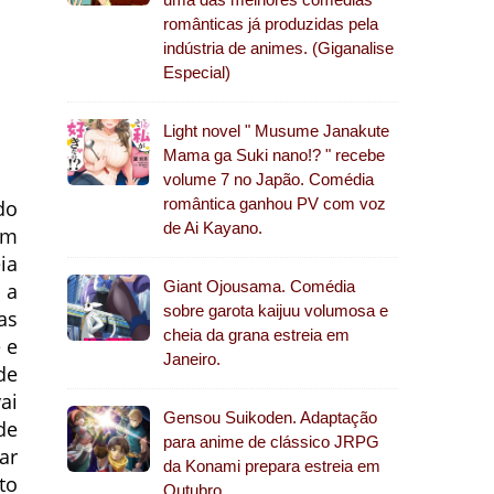
românticas já produzidas pela
indústria de animes. (Giganalise
Especial)
Light novel " Musume Janakute
Mama ga Suki nano!? " recebe
volume 7 no Japão. Comédia
romântica ganhou PV com voz
do
de Ai Kayano.
um
ia
Giant Ojousama. Comédia
 a
sobre garota kaijuu volumosa e
as
cheia da grana estreia em
 e
Janeiro.
de
ai
Gensou Suikoden. Adaptação
de
para anime de clássico JRPG
ar
da Konami prepara estreia em
to
Outubro.