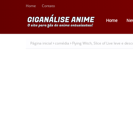
Home
Contato
Home
Ne
Página inicial
comédia
Flying Witch, Slice of Live leve e desc